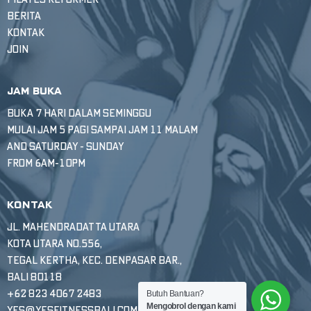
BERITA
KONTAK
JOIN
JAM BUKA
BUKA 7 HARI DALAM SEMINGGU
MULAI JAM 5 PAGI SAMPAI JAM 11 MALAM
AND SATURDAY - SUNDAY
FROM 6AM-10PM
KONTAK
JL. MAHENDRADATTA UTARA
KOTA UTARA NO.556,
TEGAL KERTHA, KEC. DENPASAR BAR.,
BALI 80118
+62 823 4067 2483
Butuh Bantuan?
Mengobrol dengan kami
YES@YESFITNESSBALI.COM